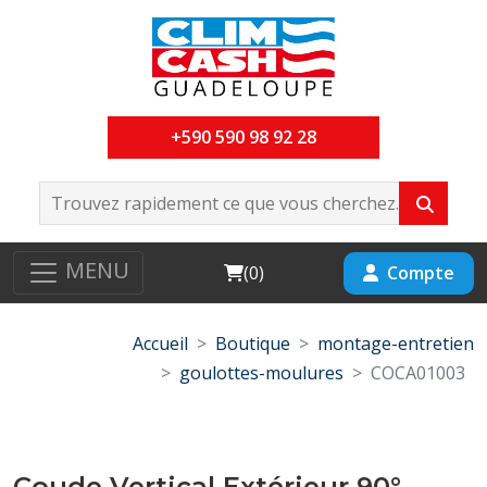
+590 590 98 92 28
MENU
Cart
Compte
(
0
)
Accueil
Boutique
montage-entretien
goulottes-moulures
COCA01003
Coude Vertical Extérieur 90°