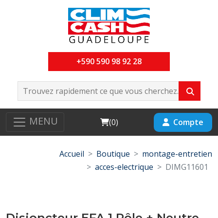
+590 590 98 92 28
MENU
Cart
Compte
(
0
)
Accueil
Boutique
montage-entretien
acces-electrique
DIMG11601
Disjoncteur EFA 1 Pôle + Neutre