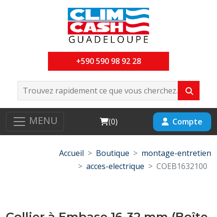
+590 590 98 92 28
MENU
Cart
Compte
(
0
)
Accueil
Boutique
montage-entretien
acces-electrique
COEB1632100
Collier à Embase 16-32 mm (Boîte