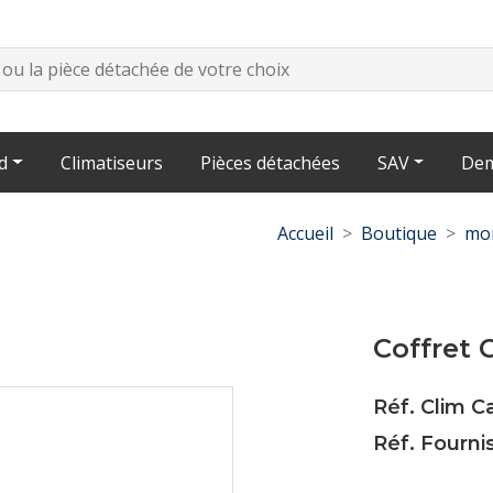
d
Climatiseurs
Pièces détachées
SAV
Dem
Accueil
Boutique
mon
Coffret 
Réf. Clim 
Réf. Fourni