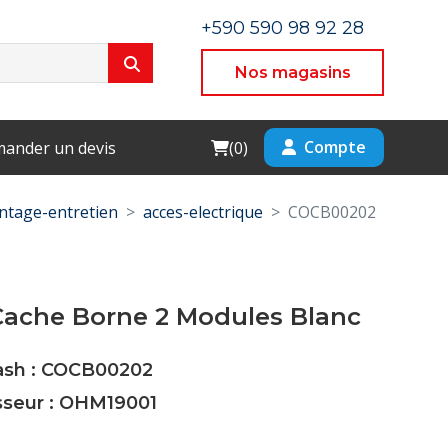
+590 590 98 92 28
Nos magasins
Cart
Compte
ander un devis
(
0
)
tage-entretien
acces-electrique
COCB00202
Cache Borne 2 Modules Blanc
Cash : COCB00202
sseur : OHM19001