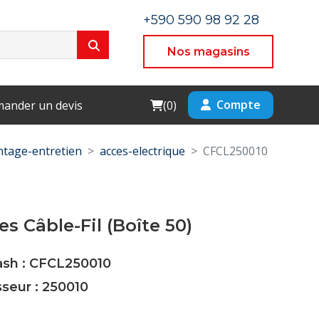
+590 590 98 92 28
Nos magasins
Cart
Compte
ander un devis
(
0
)
tage-entretien
acces-electrique
CFCL250010
es Câble-Fil (Boîte 50)
ash : CFCL250010
sseur : 250010