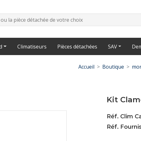
d
Climatiseurs
Pièces détachées
SAV
Dem
Accueil
Boutique
mon
Kit Clam
Réf. Clim C
Réf. Fourni