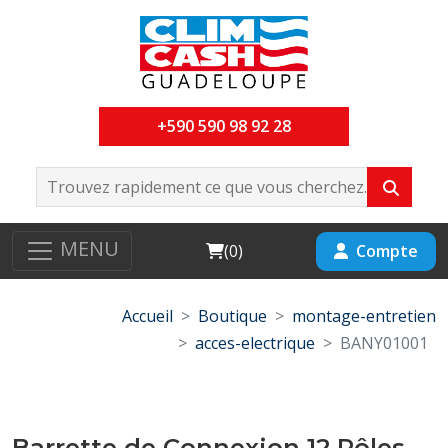
+590 590 98 92 28
MENU
Cart
Compte
(
0
)
Accueil
Boutique
montage-entretien
acces-electrique
BANY01001
Barrette de Connexion 12 Pôles