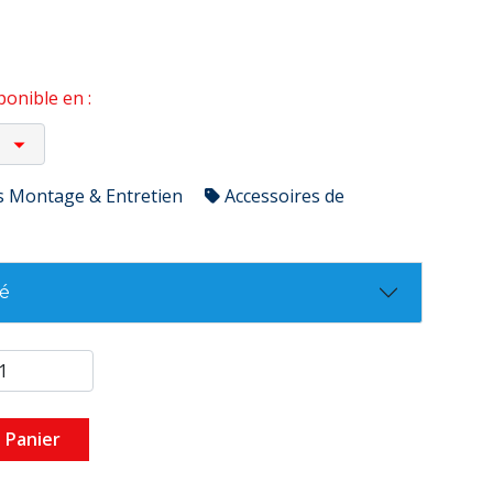
onible en :
s Montage & Entretien
Accessoires de
té
 Panier