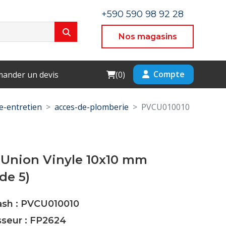
+590 590 98 92 28
Nos magasins
Cart
Compte
ander un devis
(
0
)
-entretien
acces-de-plomberie
PVCU010010
 Union Vinyle 10x10 mm
de 5)
ash : PVCU010010
sseur : FP2624