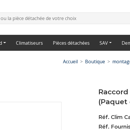
d
Climatiseurs
Pièces détachées
SAV
Dem
Accueil
Boutique
montage
Raccord
(Paquet 
Réf. Clim C
Réf. Fourni