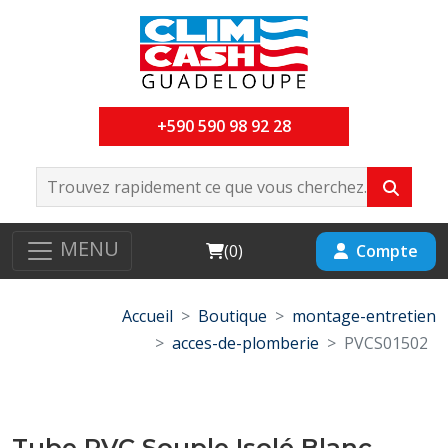
+590 590 98 92 28
MENU
Cart
Compte
(
0
)
Accueil
Boutique
montage-entretien
acces-de-plomberie
PVCS01502
Tube PVC Souple Isolé Blanc