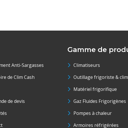
Gamme de produ
ment Anti-Sargasses
Climatiseurs
oire de Clim Cash
Outillage frigoriste & cli
Matériel frigorifique
de de devis
Gaz Fluides Frigorigènes
ités
Pompes à chaleur
ct
Armoires réfrigérées