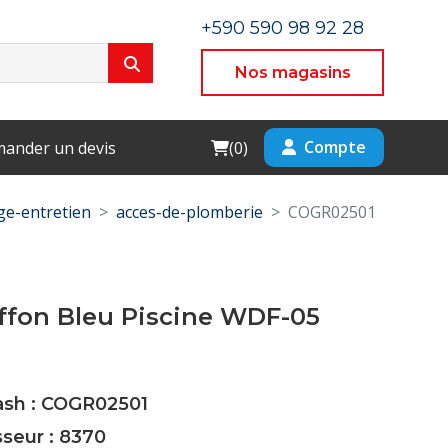
+590 590 98 92 28
Nos magasins
Cart
Compte
ander un devis
(
0
)
e-entretien
acces-de-plomberie
COGR02501
iffon Bleu Piscine WDF-05
Cash : COGR02501
sseur : 8370