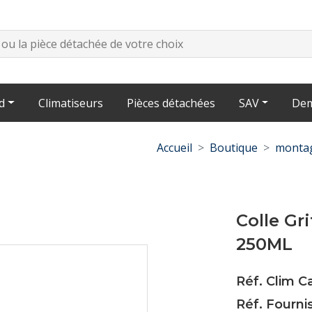
d
Climatiseurs
Pièces détachées
SAV
Dem
Accueil
Boutique
montag
Colle Gr
250ML
Réf. Clim 
Réf. Fourni