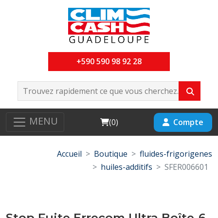
+590 590 98 92 28
MENU
Cart
Compte
(
0
)
Accueil
Boutique
fluides-frigorigenes
huiles-additifs
SFER006601
Stop Fuite Errecom Ultra Boîte-6