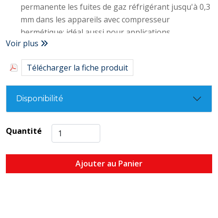
permanente les fuites de gaz réfrigérant jusqu'à 0,3
mm dans les appareils avec compresseur
hermétique; idéal aussi pour applications
Voir plus
préventives
SPÉCIFIQUE pour gaz réfrigérants R600 - R290 –
Télécharger la fiche produit
R134a
EFFICACE à la fois sur les composants en caoutchouc
et en métal du système
Disponibilité
SÛR: sans polymères; ne bouche pas le système de
réfrigération et ne réagit pas à humidité et oxygène
Quantité
FACILE À UTILISER: conditionné en seringue de 6
mL, garantit une opération facile et sûre
Ajouter au Panier