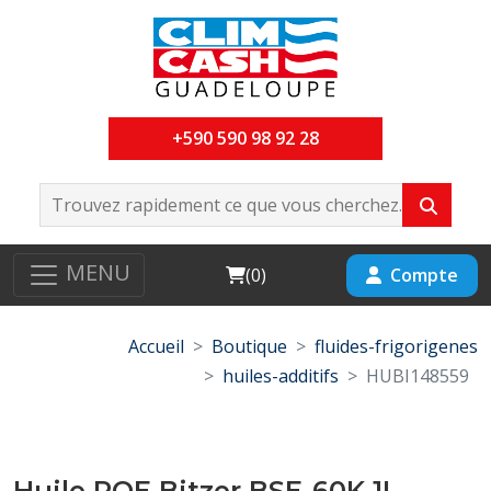
+590 590 98 92 28
MENU
Cart
Compte
(
0
)
Accueil
Boutique
fluides-frigorigenes
huiles-additifs
HUBI148559
Huile POE Bitzer BSE-60K 1L