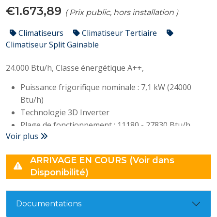
€1.673,89
( Prix public, hors installation )
Climatiseurs
Climatiseur Tertiaire
Climatiseur Split Gainable
24.000 Btu/h,
Classe énergétique A++,
Puissance frigorifique nominale : 7,1 kW (24000
Btu/h)
Technologie 3D Inverter
Plage de fonctionnement : 11180 - 27830 Btu/h
Voir plus
Fréquence : 50/60 Hz
Classe A++
ARRIVAGE EN COURS (Voir dans
SEER : 6,20
Disponibilité)
Conso électrique : 2190W
Niveau sonore (unité interne/externe) : 27/60dB(A)
Compatible avec la commande WiFi
Documentations
Compatible avec Airzone