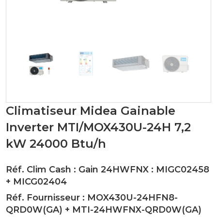
Climatiseur Midea Gainable
Inverter MTI/MOX430U-24H 7,2
kW 24000 Btu/h
Réf. Clim Cash : Gain 24HWFNX :
MIGC02458
+
MICG02404
Réf. Fournisseur :
MOX430U-24HFN8-
QRD0W(GA)
+
MTI-24HWFNX-QRD0W(GA)