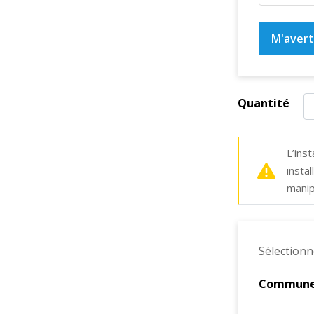
M'averti
Quantité
L’inst
insta
manip
Sélectionn
Commun