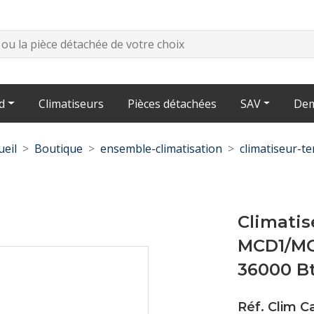
d
Climatiseurs
Pièces détachées
SAV
Dem
ueil
Boutique
ensemble-climatisation
climatiseur-te
Climatis
MCD1/MO
36000 B
Réf. Clim C