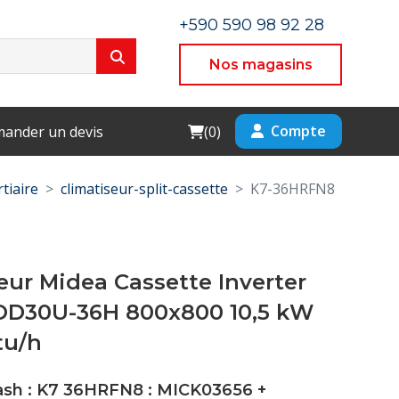
+590 590 98 92 28
Nos magasins
Cart
Compte
ander un devis
(
0
)
rtiaire
climatiseur-split-cassette
K7-36HRFN8
eur Midea Cassette Inverter
D30U-36H 800x800 10,5 kW
tu/h
ash : K7 36HRFN8 :
MICK03656
+