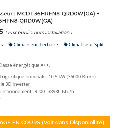
9
sseur :
MCD1-36HRFN8-QRD0W(GA)
+
6HFN8-QRD0W(GA)
35
( Prix public, hors installation )
rs
Climatiseur Tertiaire
Climatiseur Split
Classe énergétique A++,
frigorifique nominale : 10,5 kW (36000 Btu/h)
ie 3D Inverter
onctionnement : 9200 -38980 Btu/h
+
0
trique : 4000W
ore (unité interne/externe) : 46/63dB(A)
AGE EN COURS (Voir dans Disponibilité)