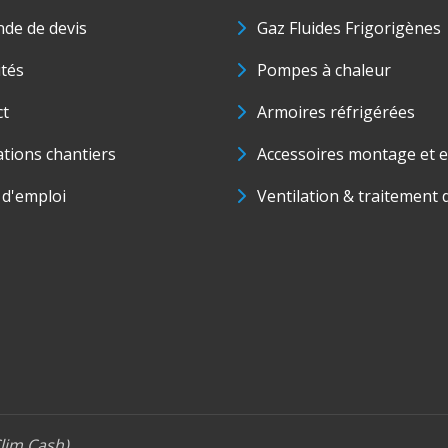
de de devis
Gaz Fluides Frigorigènes
ités
Pompes à chaleur
ct
Armoires réfrigérées
ations chantiers
Accessoires montage et e
 d'emploi
Ventilation & traitement d
lim Cash)