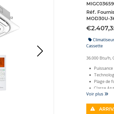
MIGC0365
Réf. Fourni
MOD30U-3
€2.407,
Climatiseu
Cassette
36.000 Btu/h,
Puissance 
Technolog
Plage de f
Classe A+
Voir plus
SEER : 6,7
Conso élec
Niveau son
ARRIV