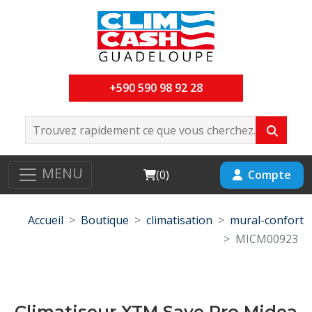
+590 590 98 92 28
MENU
Cart
Compte
(
0
)
Accueil
Boutique
climatisation
mural-confort
MICM00923
Climatiseur XTM Save Pro Midea