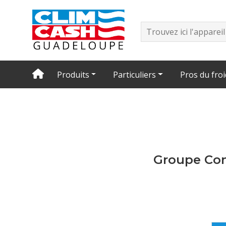
Produits
Particuliers
Pros du froi
Groupe Co