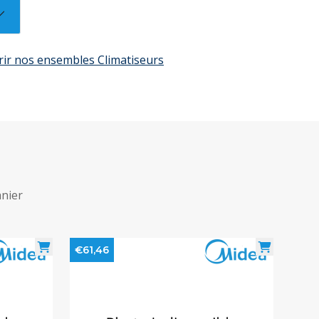
vrir nos ensembles Climatiseurs
anier
€61,46