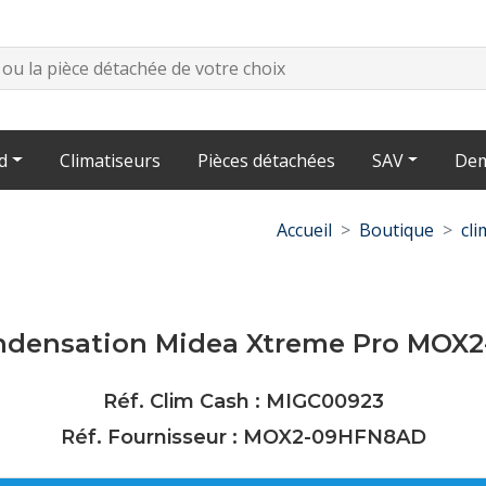
d
Climatiseurs
Pièces détachées
SAV
Dem
Accueil
Boutique
cli
ndensation Midea Xtreme Pro MOX
Réf. Clim Cash : MIGC00923
Réf. Fournisseur : MOX2-09HFN8AD