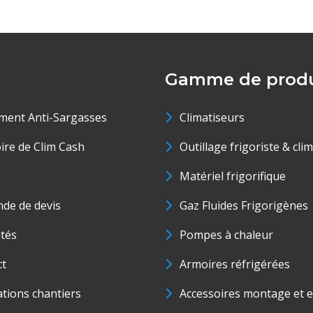
Gamme de produ
ment Anti-Sargasses
Climatiseurs
oire de Clim Cash
Outillage frigoriste & cli
Matériel frigorifique
de de devis
Gaz Fluides Frigorigènes
ités
Pompes à chaleur
ct
Armoires réfrigérées
ations chantiers
Accessoires montage et e