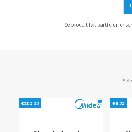
Ce produit fait parti d'un ens
Séle
€203,03
€8,33