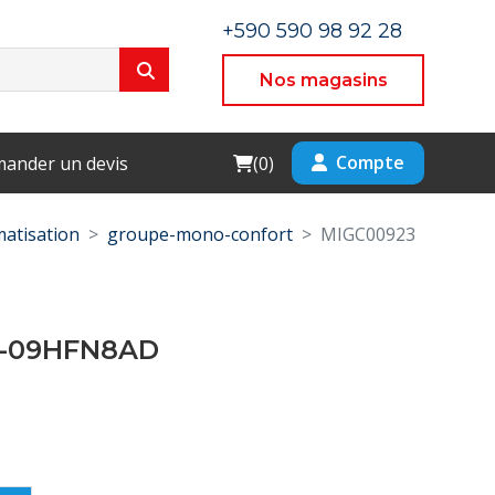
+590 590 98 92 28
Nos magasins
Cart
Compte
ander un devis
(
0
)
matisation
groupe-mono-confort
MIGC00923
2-09HFN8AD