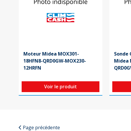
Moteur Midea MOX301-
Sonde 
18HFN8-QRD0GW-MOX230-
Midea 
12HRFN
QRD0
Voir le produit
Page précédente