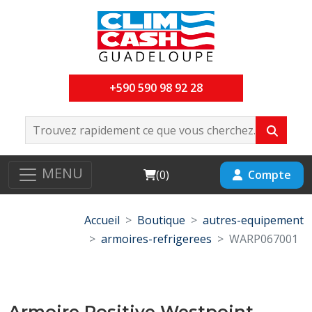
+590 590 98 92 28
MENU
Cart
Compte
(
0
)
Accueil
Boutique
autres-equipement
armoires-refrigerees
WARP067001
Armoire Positive Westpoint