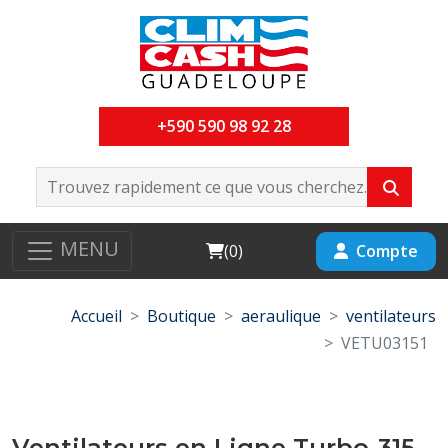
+590 590 98 92 28
MENU
Cart
Compte
(
0
)
Accueil
Boutique
aeraulique
ventilateurs
VETU03151
Ventilateurs en Ligne Turbo-315