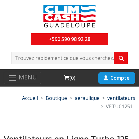
+590 590 98 92 28
MENU
Cart
Compte
(
0
)
Accueil
Boutique
aeraulique
ventilateurs
VETU01251
Ventilateurs en Ligne Turbo-125