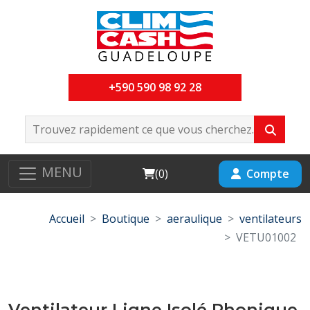
+590 590 98 92 28
MENU
Cart
Compte
(
0
)
Accueil
Boutique
aeraulique
ventilateurs
VETU01002
Ventilateur Ligne Isolé Phonique