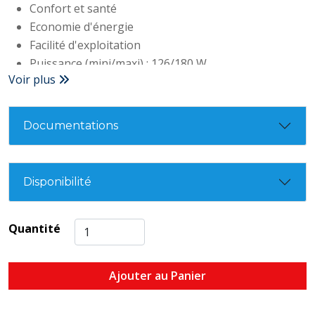
Confort et santé
Economie d'énergie
Facilité d'exploitation
Puissance (mini/maxi) : 126/180 W
Voir plus
Niveau sonore (haut/bas) : 59/45dB(A)
Volume d'air (mini/maxi) : 1390/1700 m3/h
Vitesse de l'air : 11 m/seconde
Documentations
Garantie : 3 ans
Dimensions / Poids net (HxLxP en mm) :
195x1200x220 / 18 kg
Disponibilité
Quantité
Ajouter au Panier