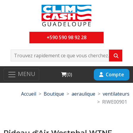
+590 590 98 92 28
MENU
Cart
Compte
(
0
)
Accueil
Boutique
aeraulique
ventilateurs
RIWE00901
Rideau d'Air Westphal WTNF-