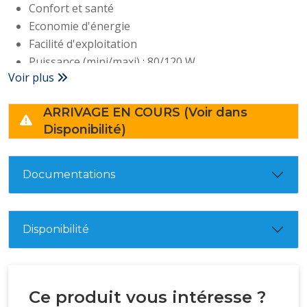
Confort et santé
Economie d'énergie
Facilité d'exploitation
Puissance (mini/maxi) : 80/120 W
Voir plus
Niveau sonore (haut/bas) : 58/43dB(A)
Volume d'air (mini/maxi) : 980/1200 m3/h
ARRIVAGE EN COURS (Voir dans
Vitesse de l'air : 11 m/seconde
Disponibilité)
Garantie : 3 ans
Dimensions / Poids net (HxLxP en mm) :
195x900x220 / 13 kg
Documentations
Disponibilité
Ce produit vous intéresse ?