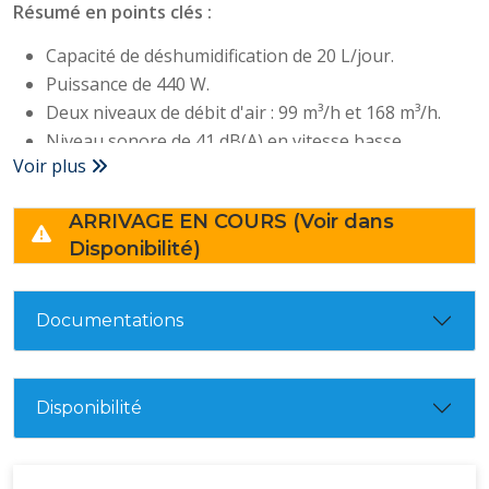
Résumé en points clés :
Capacité de déshumidification de 20 L/jour.
Puissance de 440 W.
Deux niveaux de débit d'air : 99 m³/h et 168 m³/h.
Niveau sonore de 41 dB(A) en vitesse basse.
Voir plus
Réservoir amovible de 3 litres avec indicateur de
niveau d'eau.
ARRIVAGE EN COURS (Voir dans
Dimensions compactes : 350 x 245 x 510 mm.
Disponibilité)
Poids de 15,1 kg.
Convient pour des espaces jusqu'à 37 m².
Documentations
Disponibilité