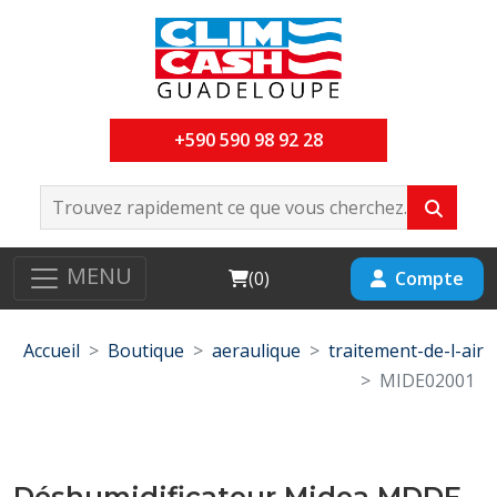
+590 590 98 92 28
MENU
Cart
Compte
(
0
)
Accueil
Boutique
aeraulique
traitement-de-l-air
MIDE02001
Déshumidificateur Midea MDDF-