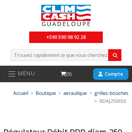
+590 590 98 92 28
MENU
Cart
Compte
(
0
)
Accueil
Boutique
aeraulique
grilles-bouches
RDAJ250650
Régulateur Débit RDR diam-250