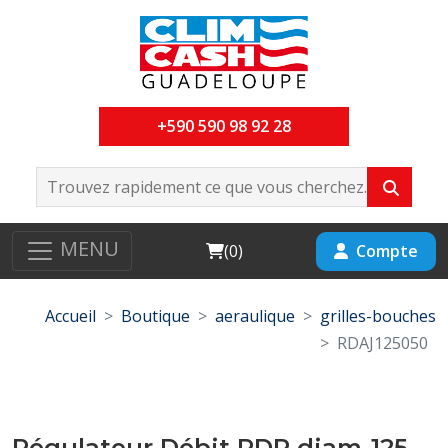
+590 590 98 92 28
MENU
Cart
Compte
(
0
)
Accueil
Boutique
aeraulique
grilles-bouches
RDAJ125050
Régulateur Débit RDR diam-125