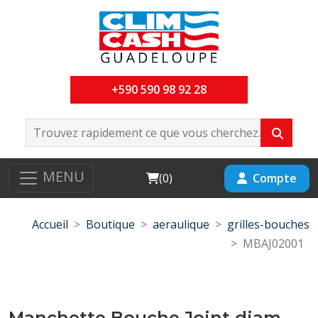
+590 590 98 92 28
MENU
Cart
Compte
(
0
)
Accueil
Boutique
aeraulique
grilles-bouches
MBAJ02001
Manchette Bouche Joint diam-