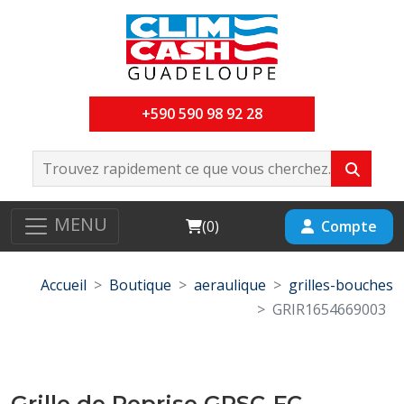
+590 590 98 92 28
MENU
Cart
Compte
(
0
)
Accueil
Boutique
aeraulique
grilles-bouches
GRIR1654669003
Grille de Reprise GRSC-FC