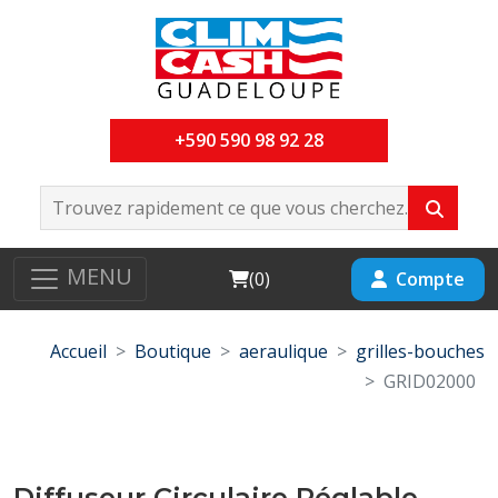
+590 590 98 92 28
MENU
Cart
Compte
(
0
)
Accueil
Boutique
aeraulique
grilles-bouches
GRID02000
Diffuseur Circulaire Réglable