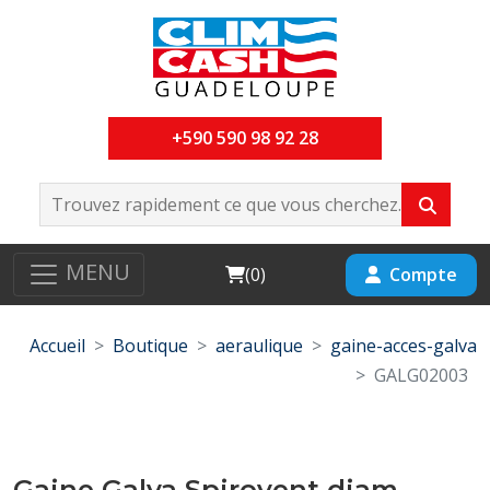
+590 590 98 92 28
MENU
Cart
Compte
(
0
)
Accueil
Boutique
aeraulique
gaine-acces-galva
GALG02003
Gaine Galva Spirovent diam-