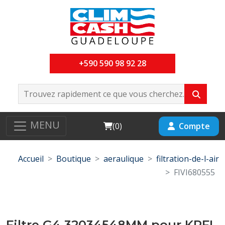
+590 590 98 92 28
MENU
Cart
Compte
(
0
)
Accueil
Boutique
aeraulique
filtration-de-l-air
FIVI680555
Filtre G4 32034548MM pour KPFL