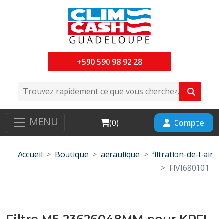
+590 590 98 92 28
MENU
Cart
Compte
(
0
)
Accueil
Boutique
aeraulique
filtration-de-l-air
FIVI680101
Filtre M5 23626048MM pour KPFL