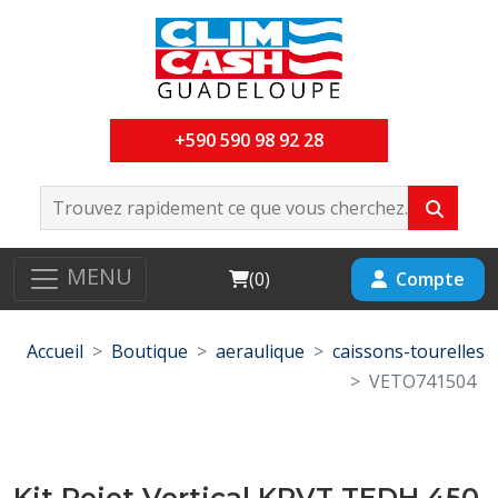
+590 590 98 92 28
MENU
Cart
Compte
(
0
)
Accueil
Boutique
aeraulique
caissons-tourelles
VETO741504
Kit Rejet Vertical KRVT TEDH 450