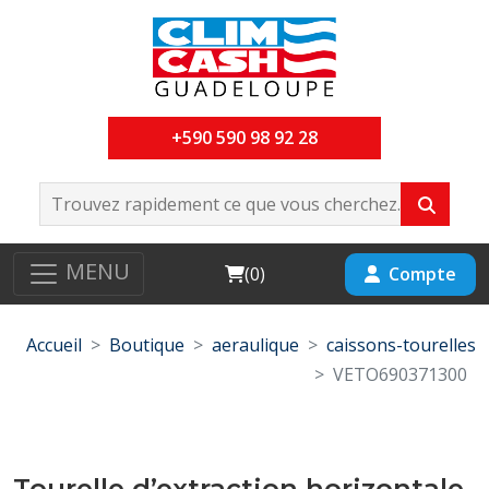
+590 590 98 92 28
MENU
Cart
Compte
(
0
)
Accueil
Boutique
aeraulique
caissons-tourelles
VETO690371300
Tourelle d’extraction horizontale