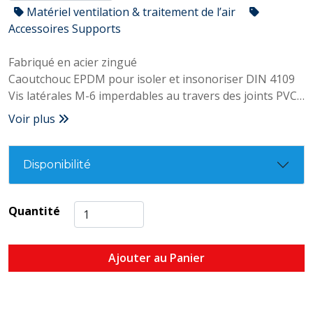
Matériel ventilation & traitement de l’air
Accessoires Supports
Fabriqué en acier zingué
Caoutchouc EPDM pour isoler et insonoriser DIN 4109
Vis latérales M-6 imperdables au travers des joints PVC
et de triple actionnement plat, philips et HEXAGONALE
Voir plus
Écrou double filet M-8+M-10 soudé
Températures maximales de travail -30º / 110º
Idéal pour la fixation de tuyaux lourds de cuivre, PVC et
Disponibilité
acier
Quantité
Ajouter au Panier