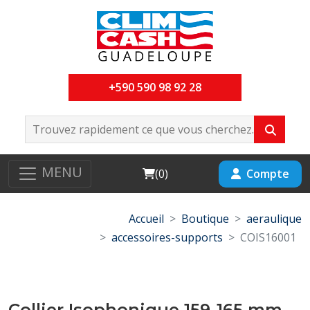
+590 590 98 92 28
MENU
Cart
Compte
(
0
)
Accueil
Boutique
aeraulique
accessoires-supports
COIS16001
Collier Isophonique 159-165 mm