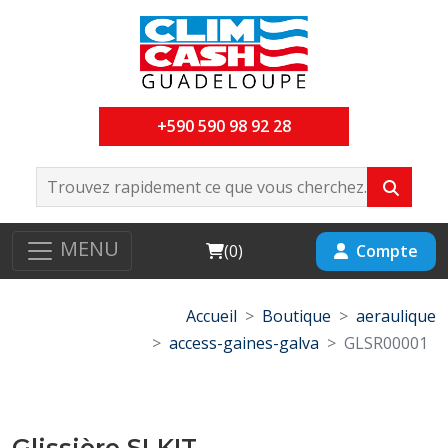
+590 590 98 92 28
MENU
Cart
Compte
(
0
)
Accueil
Boutique
aeraulique
access-gaines-galva
GLSR00001
Glissière SLKIT