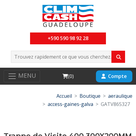
+590 590 98 92 28
MENU
Cart
Compte
(
0
)
Accueil
Boutique
aeraulique
access-gaines-galva
GATV865327
Trappe de Visite 400 300X200MM