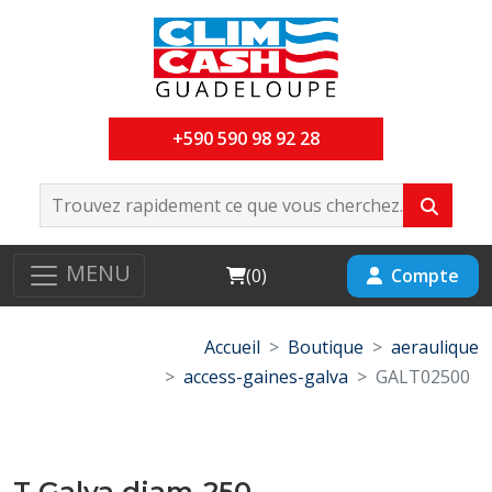
+590 590 98 92 28
MENU
Cart
Compte
(
0
)
Accueil
Boutique
aeraulique
access-gaines-galva
GALT02500
T Galva diam-250