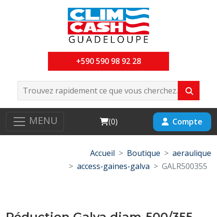
+590 590 98 92 28
MENU
Cart
Compte
(
0
)
Accueil
Boutique
aeraulique
access-gaines-galva
GALR500355
Réduction Galva diam-500/355