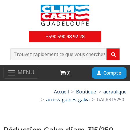
+590 590 98 92 28
MENU
Cart
Compte
(
0
)
Accueil
Boutique
aeraulique
access-gaines-galva
GALR315250
Réduction Galva diam-315/250