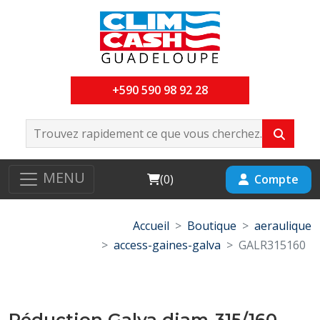
+590 590 98 92 28
MENU
Cart
Compte
(
0
)
Accueil
Boutique
aeraulique
access-gaines-galva
GALR315160
Réduction Galva diam-315/160