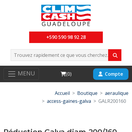
+590 590 98 92 28
MENU
Cart
Compte
(
0
)
Accueil
Boutique
aeraulique
access-gaines-galva
GALR200160
Réduction Galva diam-200/160