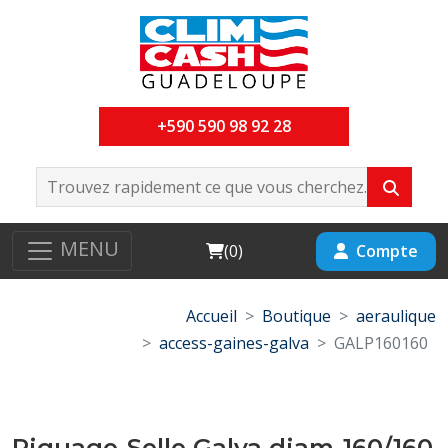
+590 590 98 92 28
MENU
Cart
Compte
(
0
)
Accueil
Boutique
aeraulique
access-gaines-galva
GALP160160
Piquage-Selle Galva diam-160/160