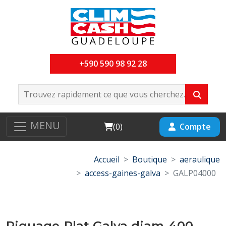
+590 590 98 92 28
MENU
Cart
Compte
(
0
)
Accueil
Boutique
aeraulique
access-gaines-galva
GALP04000
Piquage-Plat Galva diam-400