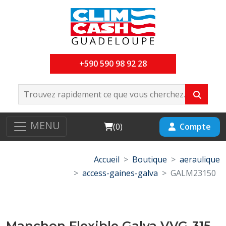
+590 590 98 92 28
MENU
Cart
Compte
(
0
)
Accueil
Boutique
aeraulique
access-gaines-galva
GALM23150
Manchon Flexible Galva VVG-315