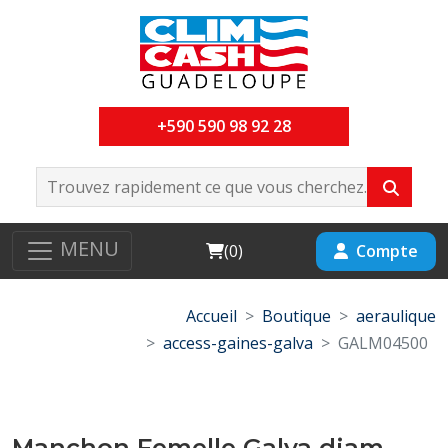
+590 590 98 92 28
MENU
Cart
Compte
(
0
)
Accueil
Boutique
aeraulique
access-gaines-galva
GALM04500
Manchon Femelle Galva diam-