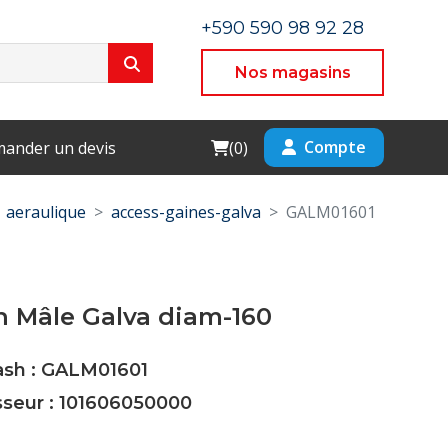
+590 590 98 92 28
Nos magasins
Cart
Compte
ander un devis
(
0
)
aeraulique
access-gaines-galva
GALM01601
 Mâle Galva diam-160
Cash : GALM01601
sseur : 101606050000