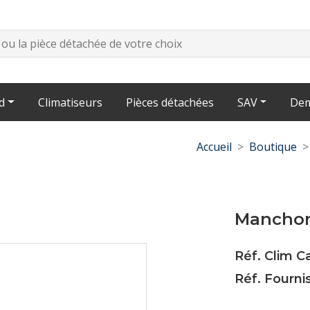
d
Climatiseurs
Pièces détachées
SAV
Dem
Accueil
Boutique
Manchon
Réf. Clim 
Réf. Fourni