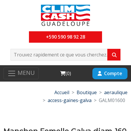
+590 590 98 92 28
MENU
Cart
Compte
(
0
)
Accueil
Boutique
aeraulique
access-gaines-galva
GALM01600
Manchon Femelle Galva diam-160