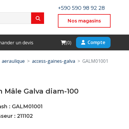
+590 590 98 92 28
Nos magasins
Cart
Compte
ander un devis
(
0
)
aeraulique
access-gaines-galva
GALM01001
 Mâle Galva diam-100
Cash : GALM01001
seur : 211102