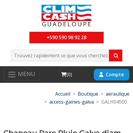
+590 590 98 92 28
MENU
Cart
Compte
(
0
)
Accueil
Boutique
aeraulique
access-gaines-galva
GALH04500
Chapeau Pare Pluie Galva diam-