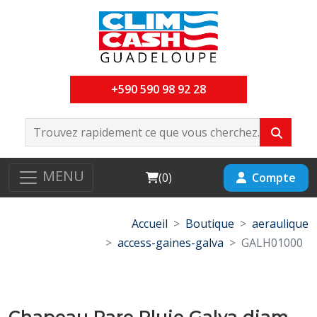
+590 590 98 92 28
MENU
Cart
Compte
(
0
)
Accueil
Boutique
aeraulique
access-gaines-galva
GALH01000
Chapeau Pare Pluie Galva diam-