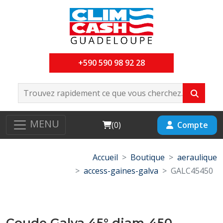
+590 590 98 92 28
MENU
Cart
Compte
(
0
)
Accueil
Boutique
aeraulique
access-gaines-galva
GALC45450
Coude Galva 45° diam-450